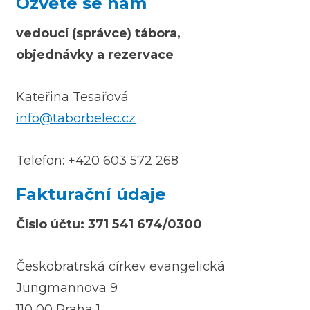
Ozvěte se nám
vedoucí (správce) tábora,
objednávky a rezervace
Kateřina Tesařová
info@taborbelec.cz
Telefon: +420 603 572 268
Fakturační údaje
Číslo účtu:
371 541 674/0300
Českobratrská církev evangelická
Jungmannova 9
110 00 Praha 1