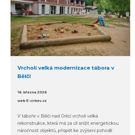
Vrcholí velká modernizace tábora v
Bělči
16. března 2026
web E-cirkev.cz
V táboře v Bělči nad Orlicí vrcholí velká
rekonstrukce, která má za cíl snížit energetickou
náročnost objektů, přispět ke zvýšení pohodlí